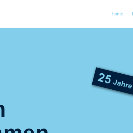
home
h
mmen