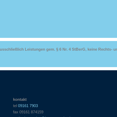
usschließlich Leistungen gem. § 6 Nr. 4 StBerG, keine Rechts- u
kontakt
tel
09161 7903
fax 09161 874159