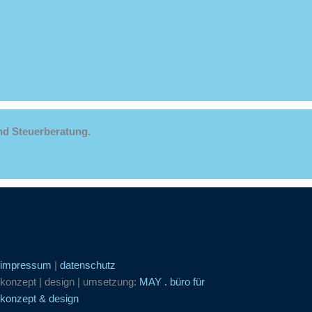
nd Steuerberatung.
impressum
|
datenschutz
konzept | design | umsetzung:
MAY . büro für
konzept & design